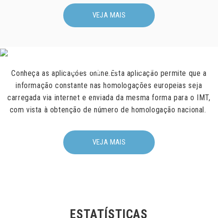
VEJA MAIS
HOMOLOGAÇÕES
DECLARAÇÕES TÉCNICAS
Aplicações Online
Conheça as aplicações online.Esta aplicação permite que a
APLICAÇÕES ONLINE
informação constante nas homologações europeias seja
carregada via internet e enviada da mesma forma para o IMT,
CONTACTOS
com vista à obtenção de número de homologação nacional.
VEJA MAIS
ACESSO RESERVADO
PESQUISA
ESTATÍSTICAS